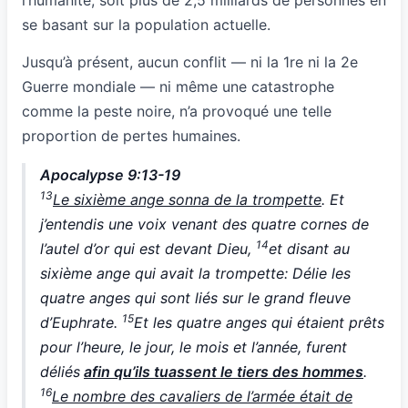
l’humanité, soit plus de 2,5 milliards de personnes en
se basant sur la population actuelle.
Jusqu’à présent, aucun conflit — ni la 1re ni la 2e
Guerre mondiale — ni même une catastrophe
comme la peste noire, n’a provoqué une telle
proportion de pertes humaines.
Apocalypse 9:13-19
13
Le sixième ange sonna de la trompette
. Et
j’entendis une voix venant des quatre cornes de
14
l’autel d’or qui est devant Dieu,
et disant au
sixième ange qui avait la trompette: Délie les
quatre anges qui sont liés sur le grand fleuve
15
d’Euphrate.
Et les quatre anges qui étaient prêts
pour l’heure, le jour, le mois et l’année, furent
déliés
afin qu’ils tuassent le tiers des hommes
.
16
Le nombre des cavaliers de l’armée était de