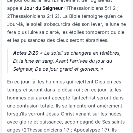
Le jour où aura lieu l’Enlèvement de l’Église est
appelé
Jour du Seigneur
(1Thessaloniciens 5:1-2 ;
2Thessaloniciens 2:1-2). La Bible témoigne qu’en ce
Jour-là, le soleil s’obscurcira dès son lever, la lune ne
fera plus luire sa clarté, les étoiles tomberont du ciel
et les puissances des cieux seront ébranlées.
Actes 2:20
« Le soleil se changera en ténèbres,
Et la lune en sang, Avant l'arrivée du jour du
Seigneur,
De ce jour grand et glorieux
. »
En ce jour-là, les hommes qui rejettent Dieu en ces
temps-ci seront dans le désarroi ; en ce jour-là, les
hommes qui auront accepté l’antéchrist seront dans
une confusion totale. Ils se lamenteront amèrement
lorsqu’ils verront Jésus-Christ venant sur les nuées
avec gloire et puissance, accompagné de Ses saints
anges (2Thessaloniciens 1:7 ; Apocalypse 1:7). Ils