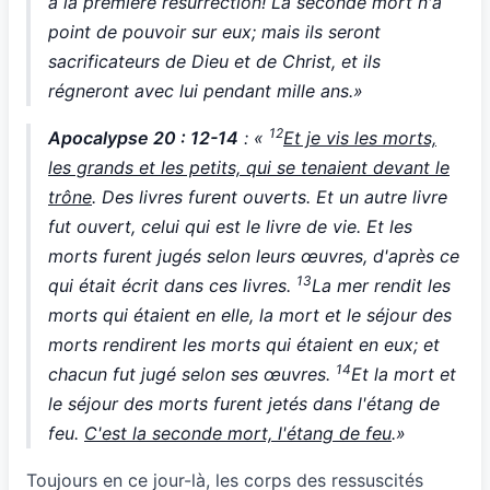
à la première résurrection! La seconde mort n'a
point de pouvoir sur eux; mais ils seront
sacrificateurs de Dieu et de Christ, et ils
régneront avec lui pendant mille ans.»
12
Apocalypse 20 : 12-14
: «
Et je vis les morts,
les grands et les petits, qui se tenaient devant le
trône
. Des livres furent ouverts. Et un autre livre
fut ouvert, celui qui est le livre de vie. Et les
morts furent jugés selon leurs œuvres, d'après ce
13
qui était écrit dans ces livres.
La mer rendit les
morts qui étaient en elle, la mort et le séjour des
morts rendirent les morts qui étaient en eux; et
14
chacun fut jugé selon ses œuvres.
Et la mort et
le séjour des morts furent jetés dans l'étang de
feu.
C'est la seconde mort, l'étang de feu
.»
Toujours en ce jour-là, les corps des ressuscités