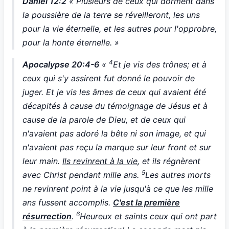
Daniel 12:2
« Plusieurs de ceux qui dorment dans
la poussière de la terre se réveilleront, les uns
pour la vie éternelle, et les autres pour l'opprobre,
pour la honte éternelle. »
4
Apocalypse 20:4-6
«
Et je vis des trônes; et à
ceux qui s'y assirent fut donné le pouvoir de
juger. Et je vis les âmes de ceux qui avaient été
décapités à cause du témoignage de Jésus et à
cause de la parole de Dieu, et de ceux qui
n'avaient pas adoré la bête ni son image, et qui
n'avaient pas reçu la marque sur leur front et sur
leur main.
Ils revinrent à la vie
, et ils régnèrent
5
avec Christ pendant mille ans.
Les autres morts
ne revinrent point à la vie jusqu'à ce que les mille
ans fussent accomplis.
C'est la première
6
résurrection
.
Heureux et saints ceux qui ont part