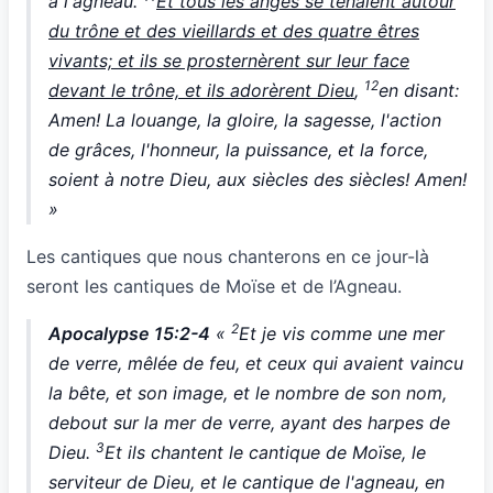
à l'agneau.
Et tous les anges se tenaient autour
du trône et des vieillards et des quatre êtres
vivants; et ils se prosternèrent sur leur face
12
devant le trône, et ils adorèrent Dieu
,
en disant:
Amen! La louange, la gloire, la sagesse, l'action
de grâces, l'honneur, la puissance, et la force,
soient à notre Dieu, aux siècles des siècles! Amen!
»
Les cantiques que nous chanterons en ce jour-là
seront les cantiques de Moïse et de l’Agneau.
2
Apocalypse 15:2-4
«
Et je vis comme une mer
de verre, mêlée de feu, et ceux qui avaient vaincu
la bête, et son image, et le nombre de son nom,
debout sur la mer de verre, ayant des harpes de
3
Dieu.
Et ils chantent le cantique de Moïse, le
serviteur de Dieu, et le cantique de l'agneau, en