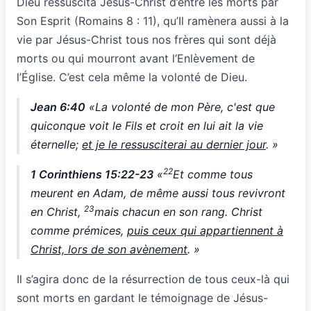
Dieu ressuscita Jésus-Christ d’entre les morts par
Son Esprit (Romains 8 : 11), qu’Il ramènera aussi à la
vie par Jésus-Christ tous nos frères qui sont déjà
morts ou qui mourront avant l’Enlèvement de
l’Église. C’est cela même la volonté de Dieu.
Jean 6:40
«La volonté de mon Père, c'est que
quiconque voit le Fils et croit en lui ait la vie
éternelle;
et je le ressusciterai au dernier jour
. »
22
1 Corinthiens 15:22-23
«
Et comme tous
meurent en Adam, de même aussi tous revivront
23
en Christ,
mais chacun en son rang. Christ
comme prémices,
puis ceux qui appartiennent à
Christ, lors de son avènement
. »
Il s’agira donc de la résurrection de tous ceux-là qui
sont morts en gardant le témoignage de Jésus-