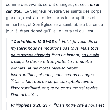
comme des vivants seront changés ; et ceci,
en un
clin d’œil
. Le Seigneur revêtira Ses saints des corps
glorieux, c’est-à-dire des corps incorruptibles et
immortels ; et Son Église sera semblable à Lui en ce
jour-là, étant donné qu’Elle Le verra tel qu’Il est.
51
1 Corinthiens 15:51-53
«
Voici, je vous dis un
mystère: nous ne mourrons pas tous,
mais tous
52
nous serons changés
,
en un instant,
en un clin
d'œil
, à la dernière trompette. La trompette
sonnera, et les morts ressusciteront
incorruptibles, et nous, nous serons changés.
53
Car il faut que ce corps corruptible revête
l'incorruptibilité, et que ce corps mortel revête
l'immortalité
. »
20
Philippiens 3:20-21
«
Mais notre cité à nous est