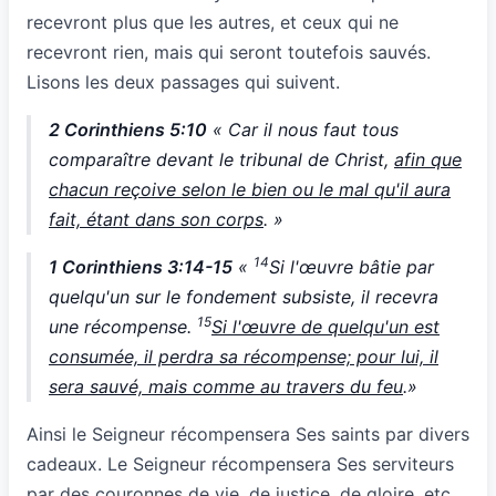
recevront plus que les autres, et ceux qui ne
recevront rien, mais qui seront toutefois sauvés.
Lisons les deux passages qui suivent.
2 Corinthiens 5:10
« Car il nous faut tous
comparaître devant le tribunal de Christ,
afin que
chacun reçoive selon le bien ou le mal qu'il aura
fait, étant dans son corps
. »
14
1 Corinthiens 3:14-15
«
Si l'œuvre bâtie par
quelqu'un sur le fondement subsiste, il recevra
15
une récompense.
Si l'œuvre de quelqu'un est
consumée, il perdra sa récompense; pour lui, il
sera sauvé, mais comme au travers du feu
.»
Ainsi le Seigneur récompensera Ses saints par divers
cadeaux. Le Seigneur récompensera Ses serviteurs
par des couronnes de vie, de justice, de gloire, etc.