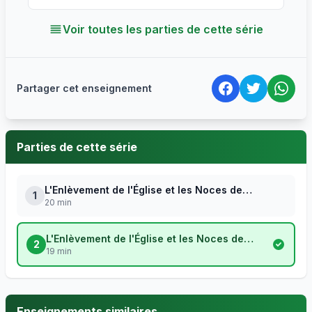
Voir toutes les parties de cette série
Partager cet enseignement
Parties de cette série
L'Enlèvement de l'Église et les Noces de
1
20 min
l'Agneau n°1
L'Enlèvement de l'Église et les Noces de
2
19 min
l'Agneau n°2
Enseignements similaires