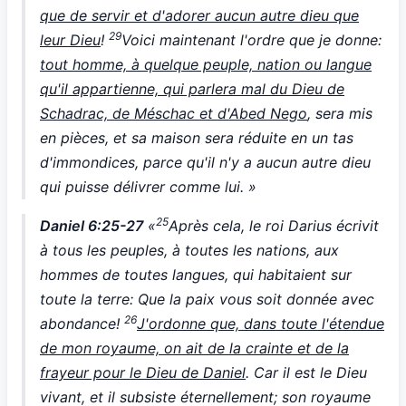
que de servir et d'adorer aucun autre dieu que
29
leur Dieu
!
Voici maintenant l'ordre que je donne:
tout homme, à quelque peuple, nation ou langue
qu'il appartienne, qui parlera mal du Dieu de
Schadrac, de Méschac et d'Abed Nego
, sera mis
en pièces, et sa maison sera réduite en un tas
d'immondices, parce qu'il n'y a aucun autre dieu
qui puisse délivrer comme lui. »
25
Daniel 6:25-27
«
Après cela, le roi Darius écrivit
à tous les peuples, à toutes les nations, aux
hommes de toutes langues, qui habitaient sur
toute la terre: Que la paix vous soit donnée avec
26
abondance!
J'ordonne que, dans toute l'étendue
de mon royaume, on ait de la crainte et de la
frayeur pour le Dieu de Daniel
. Car il est le Dieu
vivant, et il subsiste éternellement; son royaume