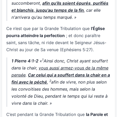
succomberont,
afin qu'ils soient épurés, purifiés
et blanchis, jusqu'au temps de la fin
, car elle
n'arrivera qu'au temps marqué. »
Ce n’est que par la Grande Tribulation que
l’Église
pourra atteindre la perfection
; et donc paraître
saint, sans tâche, ni ride devant le Seigneur Jésus-
Christ au jour de Sa venue (Ephésiens 5:27).
1
1 Pierre 4:1-2
«
Ainsi donc, Christ ayant souffert
dans la chair,
vous aussi armez-vous de la même
pensée
.
Car celui qui a souffert dans la chair en a
2
fini avec le péché
,
afin de vivre, non plus selon
les convoitises des hommes, mais selon la
volonté de Dieu, pendant le temps qui lui reste à
vivre dans la chair. »
C’est pendant la Grande Tribulation que
la Parole et