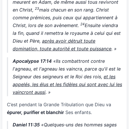
meurent en Adam, de même aussi tous revivront
23
en Christ,
mais chacun en son rang. Christ
comme prémices, puis ceux qui appartiennent à
24
Christ, lors de son avènement.
Ensuite viendra
la fin, quand il remettra le royaume à celui qui est
Dieu et Père,
après avoir détruit toute
domination, toute autorité et toute puissance
. »
Apocalypse 17:14
«Ils combattront contre
l'agneau, et l'agneau les vaincra, parce qu'il est le
Seigneur des seigneurs et le Roi des rois,
et les
appelés, les élus et les fidèles qui sont avec lui les
vaincront aussi
. »
C’est pendant la Grande Tribulation que Dieu va
épurer, purifier et blanchir
Ses enfants.
Daniel 11:35
«Quelques-uns des hommes sages