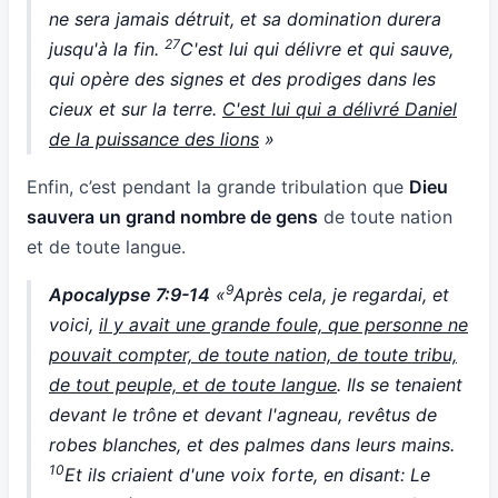
ne sera jamais détruit, et sa domination durera
27
jusqu'à la fin.
C'est lui qui délivre et qui sauve,
qui opère des signes et des prodiges dans les
cieux et sur la terre.
C'est lui qui a délivré Daniel
de la puissance des lions
»
Enfin, c’est pendant la grande tribulation que
Dieu
sauvera un grand nombre de gens
de toute nation
et de toute langue.
9
Apocalypse 7:9-14
«
Après cela, je regardai, et
voici,
il y avait une grande foule, que personne ne
pouvait compter, de toute nation, de toute tribu,
de tout peuple, et de toute langue
. Ils se tenaient
devant le trône et devant l'agneau, revêtus de
robes blanches, et des palmes dans leurs mains.
10
Et ils criaient d'une voix forte, en disant: Le