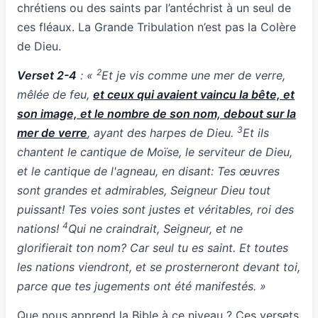
chrétiens ou des saints par l’antéchrist à un seul de
ces fléaux. La Grande Tribulation n’est pas la Colère
de Dieu.
2
Verset 2-4
: «
Et je vis comme une mer de verre,
mêlée de feu,
et ceux qui avaient vaincu la bête, et
son image, et le nombre de son nom, debout sur la
3
mer de verre
, ayant des harpes de Dieu.
Et ils
chantent le cantique de Moïse, le serviteur de Dieu,
et le cantique de l'agneau, en disant: Tes œuvres
sont grandes et admirables, Seigneur Dieu tout
puissant! Tes voies sont justes et véritables, roi des
4
nations!
Qui ne craindrait, Seigneur, et ne
glorifierait ton nom? Car seul tu es saint. Et toutes
les nations viendront, et se prosterneront devant toi,
parce que tes jugements ont été manifestés. »
Que nous apprend la Bible à ce niveau ? Ces versets