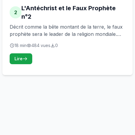
L'Antéchrist et le Faux Prophète
2
n°2
Décrit comme la bête montant de la terre, le faux
prophète sera le leader de la religion mondiale.
Par son autorité, il fera que tout homme adore
18 min
484 vues
0
l'Antéchrist...
Lire