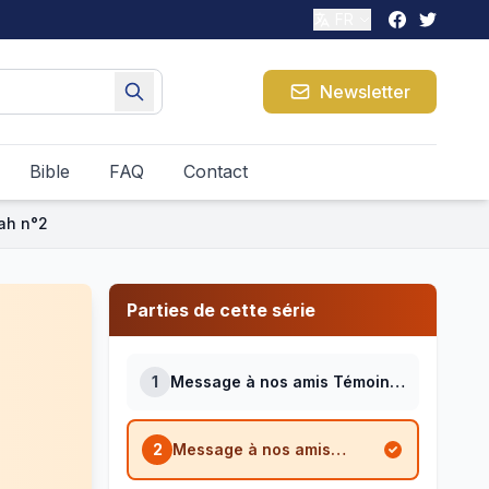
FR
Newsletter
Bible
FAQ
Contact
ah n°2
Parties de cette série
1
Message à nos amis Témoins
de Jéhovah n°1
2
Message à nos amis
Témoins de Jéhovah n°2