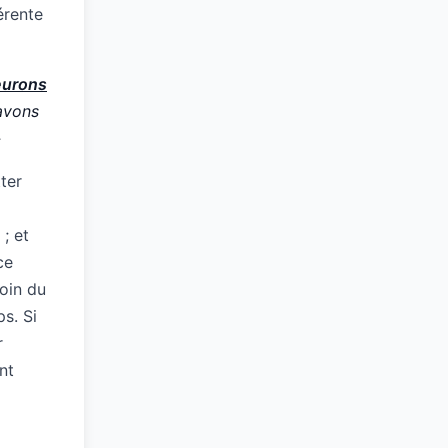
érente
eurons
avons
»
ter
; et
ce
loin du
s. Si
r
nt