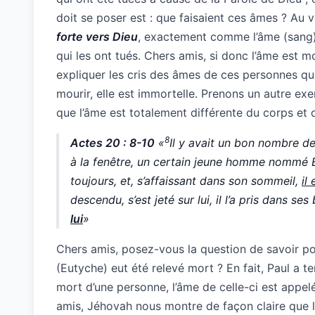
doit se poser est : que faisaient ces âmes ? Au
forte vers Dieu
, exactement comme l’âme (sang) 
qui les ont tués. Chers amis, si donc l’âme est 
expliquer les cris des âmes de ces personnes qui
mourir, elle est immortelle. Prenons un autre 
que l’âme est totalement différente du corps et q
8
Actes 20 : 8-10
«
Il y avait un bon nombre d
à la fenêtre, un certain jeune homme nommé E
toujours, et, s’affaissant dans son sommeil,
il
descendu, s’est jeté sur lui, il l’a pris dans se
lui
»
Chers amis, posez-vous la question de savoir po
(Eutyche) eut été relevé mort ? En fait, Paul a t
mort d’une personne, l’âme de celle-ci est appel
amis, Jéhovah nous montre de façon claire que l’