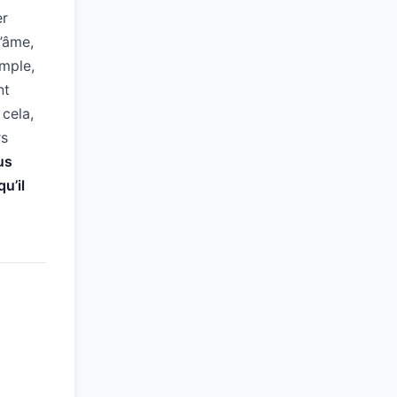
er
’âme,
emple,
nt
 cela,
rs
us
u’il