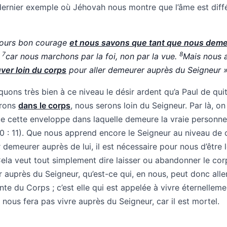
 dernier exemple où Jéhovah nous montre que l’âme est diff
jours bon courage
et nous savons que tant que nous dem
7
8
,
car nous marchons par la foi, non par la vue.
Mais nous 
ver loin du corps
pour aller demeurer auprès du Seigneur 
ns très bien à ce niveau le désir ardent qu’a Paul de quit
urons
dans le corps
, nous serons loin du Seigneur. Par là, on
e cette enveloppe dans laquelle demeure la vraie personne 
10 : 11). Que nous apprend encore le Seigneur au niveau de 
demeurer auprès de lui, il est nécessaire pour nous d’être 
Cela veut tout simplement dire laisser ou abandonner le corp
r auprès du Seigneur, qu’est-ce qui, en nous, peut donc alle
te du Corps ; c’est elle qui est appelée à vivre éternelleme
 nous fera pas vivre auprès du Seigneur, car il est mortel.