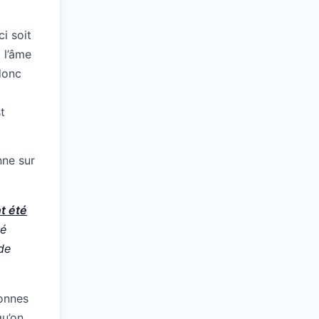
ci soit
 l’âme
donc
t
nne sur
nt été
ié
 de
sonnes
qu’on