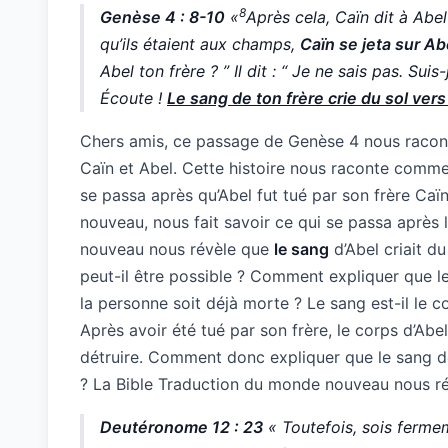
8
Genèse 4 : 8-10
«
Après cela, Caïn dit à Abel
qu’ils étaient aux champs,
Caïn se jeta sur Abe
Abel ton frère ? ” Il dit : “ Je ne sais pas. Sui
Écoute !
Le sang de ton frère crie du sol vers
Chers amis, ce passage de Genèse 4 nous racont
Caïn et Abel. Cette histoire nous raconte commen
se passa après qu’Abel fut tué par son frère Ca
nouveau, nous fait savoir ce qui se passa après 
nouveau nous révèle que
le sang
d’Abel criait d
peut-il être possible ? Comment expliquer que l
la personne soit déjà morte ? Le sang est-il le co
Après avoir été tué par son frère, le corps d’Ab
détruire. Comment donc expliquer que le sang de 
? La Bible Traduction du monde nouveau nous ré
Deutéronome 12 : 23
« Toutefois, sois ferme