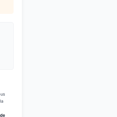
ous
la
 de