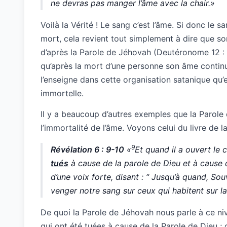
ne devras pas manger l’âme avec la chair.»
Voilà la Vérité ! Le sang c’est l’âme. Si donc le 
mort, cela revient tout simplement à dire que so
d’après la Parole de Jéhovah (Deutéronome 12 :
qu’après la mort d’une personne son âme contin
l’enseigne dans cette organisation satanique qu’
immortelle.
Il y a beaucoup d’autres exemples que la Parol
l’immortalité de l’âme. Voyons celui du livre de l
9
Révélation 6 : 9-10
«
Et quand il a ouvert le
tués
à cause de la parole de Dieu et à cause 
d’une voix forte, disant : “ Jusqu’à quand, Souv
venger notre sang sur ceux qui habitent sur la 
De quoi la Parole de Jéhovah nous parle à ce n
qui ont été tuées à cause de la Parole de Dieu 