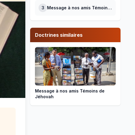
3
Message à nos amis Témoins
de Jéhovah n°3
Doctrines similaires
Message à nos amis Témoins de
Jéhovah