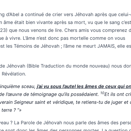
sang d’Abel a continué de crier vers Jéhovah après que celui-
n âme était bien vivante après sa mort, vu que le sang c’est
 23) que nous venons de lire. Chers amis vous comprenez 
ue à vivre. L’âme n’est donc pas mortelle comme on vous
est les Témoins de Jéhovah ; l’âme ne meurt JAMAIS, elle es
e de Jéhovah (Bible Traduction du monde nouveau) nous do
a Révélation.
 cinquième sceau,
j’ai vu sous l’autel les âmes de ceux qui o
10
de l’œuvre de témoignage qu’ils possédaient.
Et ils ont cr
erain Seigneur saint et véridique, te retiens-​tu de juger et
terre ? ”»
iveau ? La Parole de Jéhovah nous parle des âmes des per
; ce sont donc les âmes des personnes mortes. La question 