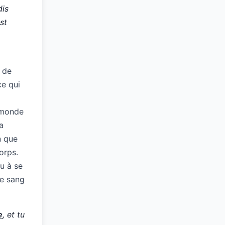
dis
st
 de
ce qui
u monde
a
n que
orps.
u à se
le sang
e
, et tu