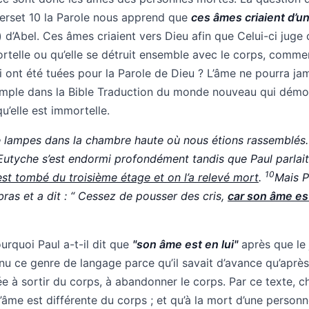
 verset 10 la Parole nous apprend que
ces âmes criaient d’u
d’Abel. Ces âmes criaient vers Dieu afin que Celui-ci juge
mortelle ou qu’elle se détruit ensemble avec le corps, comme
 ont été tuées pour la Parole de Dieu ? L’âme ne pourra ja
exemple dans la Bible Traduction du monde nouveau qui démo
u’elle est immortelle.
e lampes dans la chambre haute où nous étions rassemblés
utyche s’est endormi profondément tandis que Paul parlait
10
 est tombé du troisième étage et on l’a relevé mort
.
Mais P
s bras et a dit : “ Cessez de pousser des cris,
car son âme es
urquoi Paul a-t-il dit que
"son âme est en lui"
après que le
enu ce genre de langage parce qu’il savait d’avance qu’après
ée à sortir du corps, à abandonner le corps. Par ce texte, c
âme est différente du corps ; et qu’à la mort d’une personn