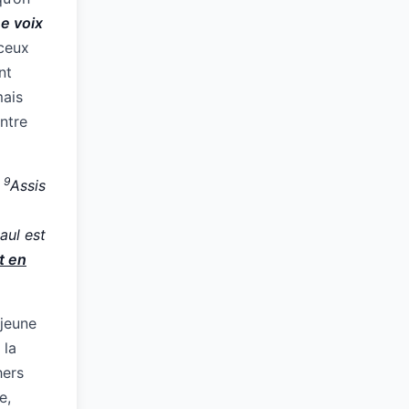
ne voix
 ceux
nt
mais
ntre
9
.
Assis
aul est
t en
 jeune
 la
hers
e,