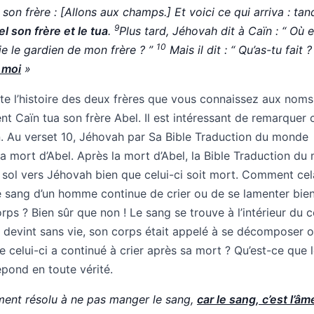
 son frère : [Allons aux champs.] Et voici ce qui arriva : tan
9
l son frère et le tua
.
Plus tard, Jéhovah dit à Caïn : “ Où e
10
s-​je le gardien de mon frère ? ”
Mais il dit : “ Qu’as-​tu fait ?
 moi
»
e l’histoire des deux frères que vous connaissez aux noms
t Caïn tua son frère Abel. Il est intéressant de remarquer 
ïn. Au verset 10, Jéhovah par Sa Bible Traduction du monde
la mort d’Abel. Après la mort d’Abel, la Bible Traduction d
u sol vers Jéhovah bien que celui-ci soit mort. Comment cel
e sang d’un homme continue de crier ou de se lamenter bie
rps ? Bien sûr que non ! Le sang se trouve à l’intérieur du c
el devint sans vie, son corps était appelé à se décomposer o
celui-ci a continué à crier après sa mort ? Qu’est-ce que 
pond en toute vérité.
ment résolu à ne pas manger le sang,
car le sang, c’est l’âm