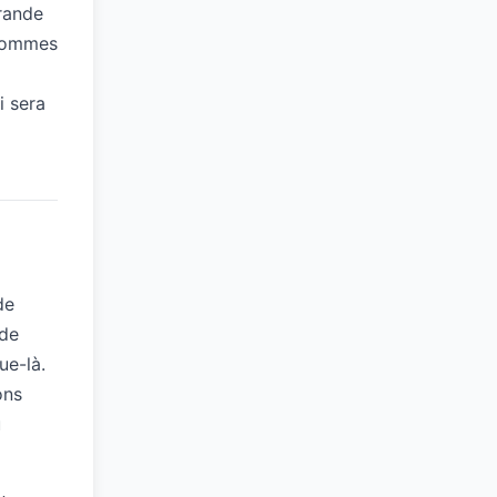
grande
 hommes
i sera
de
 de
ue-là.
ons
u