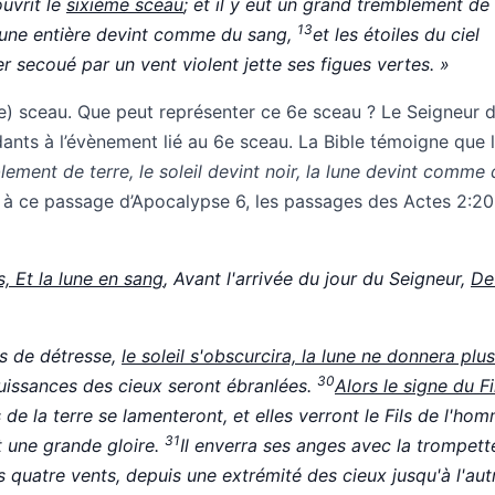
ouvrit le
sixième sceau
; et il y eut un grand tremblement de 
13
a lune entière devint comme du sang,
et les étoiles du ciel
r secoué par un vent violent jette ses figues vertes. »
6e) sceau. Que peut représenter ce 6e sceau ? Le Seigneur 
nts à l’évènement lié au 6e sceau. La Bible témoigne que 
lement de terre, le soleil devint noir, la lune devint comme
 à ce passage d’Apocalypse 6, les passages des Actes 2:20
, Et la lune en sang
, Avant l'arrivée du jour du Seigneur,
De
rs de détresse,
le soleil s'obscurcira, la lune ne donnera plu
30
puissances des cieux seront ébranlées.
Alors le signe du Fi
s de la terre se lamenteront, et elles verront le Fils de l'ho
31
t une grande gloire.
Il enverra ses anges avec la trompett
s quatre vents, depuis une extrémité des cieux jusqu'à l'aut