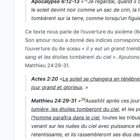
Apocalypse 6:12-13
«
Je regardai, quand il 
le soleil devint noir comme un sac de crin, l
tombèrent sur la terre, comme lorsqu'un figuie
Ce texte nous parle de l’ouverture du sixième (
Son amour nous a donné des indices corresponda
l’ouverture du 6e sceau
« il y eut un grand tremb
sang et les étoiles tombèrent du ciel »
. Ajoutons
Matthieu 24:29-31.
Actes 2:20
«
Le soleil se changera en ténèbres
jour grand et glorieux
. »
29
Matthieu 24:29-31
«
Aussitôt après ces jou
lumière, les étoiles tomberont du ciel
, et les 
l'homme paraîtra dans le ciel
, toutes les tribu
venant sur les nuées du ciel avec puissance e
retentissante, et ils rassembleront ses élus de