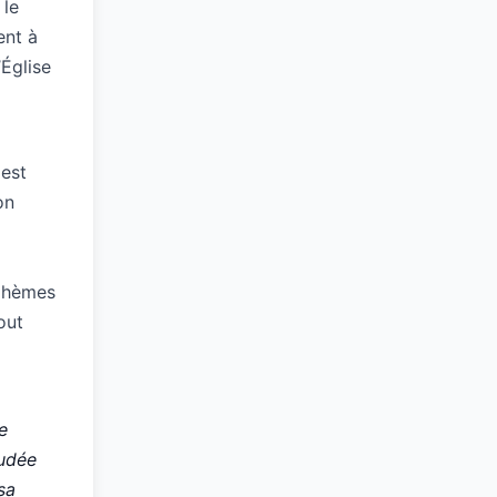
 le
ent à
’Église
 est
on
sphèmes
out
e
Judée
sa