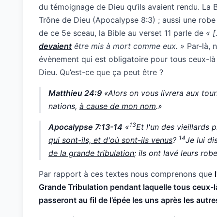
du témoignage de Dieu qu’ils avaient rendu. La 
Trône de Dieu (Apocalypse 8:3) ; aussi une robe
de ce 5e sceau, la Bible au verset 11 parle de
« [
devaient
être mis à mort comme eux. »
Par-là, 
évènement qui est obligatoire pour tous ceux-là
Dieu. Qu’est-ce que ça peut être ?
Matthieu 24:9
«Alors on vous livrera aux tour
nations,
à cause de mon nom
.»
13
Apocalypse 7:13-14
«
Et l'un des vieillards 
14
qui sont-ils, et d'où sont-ils venus
?
Je lui di
de la grande tribulation
; ils ont lavé leurs rob
Par rapport à ces textes nous comprenons que
Grande Tribulation pendant laquelle tous ceux-là
passeront au fil de l’épée les uns après les autre