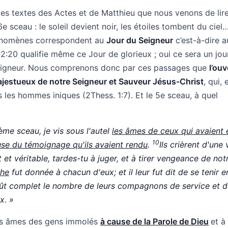
ces textes des Actes et de Matthieu que nous venons de lir
e sceau : le soleil devient noir, les étoiles tombent du ciel
hénomènes correspondent au
Jour du Seigneur
c’est-à-dire a
2:20 qualifie même ce Jour de glorieux ; oui ce sera un jou
 Seigneur. Nous comprenons donc par ces passages que
l’ouv
ajestueux de notre Seigneur et Sauveur Jésus-Christ
, qui, 
 les hommes iniques (2Thess. 1:7). Et le 5e sceau, à quel
ième sceau, je vis sous l'autel
les âmes de ceux qui avaient 
10
use du témoignage qu'ils avaient rendu
.
Ils crièrent d'une 
 et véritable, tardes-tu à juger, et à tirer vengeance de no
che
fut donnée à chacun d'eux; et il leur fut dit de se tenir e
ût complet le nombre de leurs compagnons de service et d
x. »
des âmes des gens immolés
à cause de la Parole de Dieu
et à