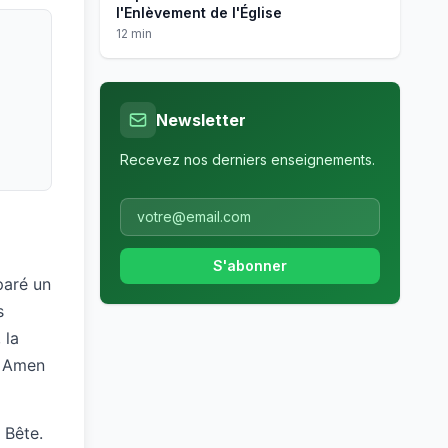
l'Enlèvement de l'Église
12 min
Newsletter
Recevez nos derniers enseignements.
S'abonner
paré un
s
 la
s. Amen
 Bête.