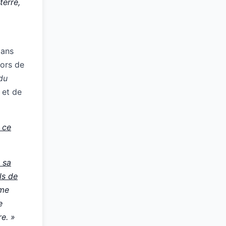
terre,
dans
lors de
 du
 et de
 ce
s sa
ls de
mme
e
re. »