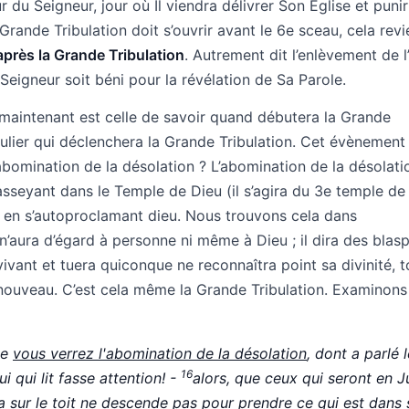
 du Seigneur, jour où Il viendra délivrer Son Église et punir
Grande Tribulation doit s’ouvrir avant le 6e sceau, cela revi
après la Grande Tribulation
. Autrement dit l’enlèvement de l
 Seigneur soit béni pour la révélation de Sa Parole.
 maintenant est celle de savoir quand débutera la Grande
culier qui déclenchera la Grande Tribulation. Cet évènement
’abomination de la désolation ? L’abomination de la désolati
’asseyant dans le Temple de Dieu (il s’agira du 3e temple de
t en s’autoproclamant dieu. Nous trouvons cela dans
t n’aura d’égard à personne ni même à Dieu ; il dira des bla
vant et tuera quiconque ne reconnaîtra point sa divinité, t
e nouveau. C’est cela même la Grande Tribulation. Examinons
ue
vous verrez l'abomination de la désolation
, dont a parlé l
16
i qui lit fasse attention! -
alors, que ceux qui seront en 
ra sur le toit ne descende pas pour prendre ce qui est dans 