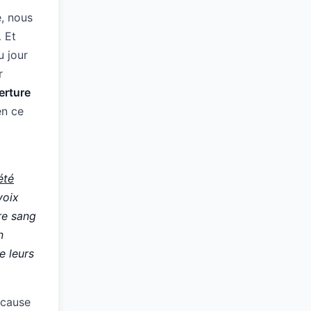
e, nous
… Et
u jour
r
erture
en ce
été
voix
tre sang
n
e leurs
 cause