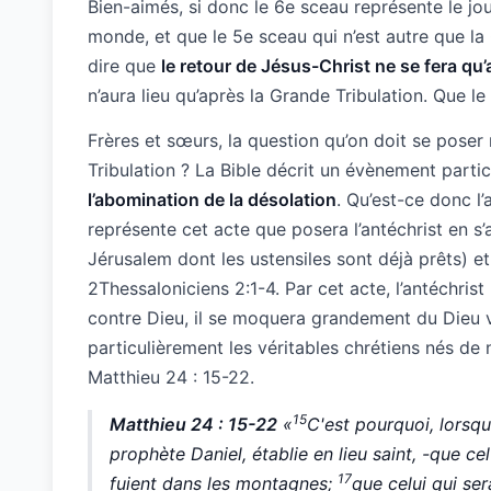
Bien-aimés, si donc le 6e sceau représente le jour
monde, et que le 5e sceau qui n’est autre que la 
dire que
le retour de Jésus-Christ ne se fera qu’
n’aura lieu qu’après la Grande Tribulation. Que le
Frères et sœurs, la question qu’on doit se poser
Tribulation ? La Bible décrit un évènement parti
l’abomination de la désolation
. Qu’est-ce donc l
représente cet acte que posera l’antéchrist en s
Jérusalem dont les ustensiles sont déjà prêts) e
2Thessaloniciens 2:1-4. Par cet acte, l’antéchris
contre Dieu, il se moquera grandement du Dieu vi
particulièrement les véritables chrétiens nés d
Matthieu 24 : 15-22.
15
Matthieu 24 : 15-22
«
C'est pourquoi, lorsq
prophète Daniel, établie en lieu saint, -que celu
17
fuient dans les montagnes;
que celui qui se