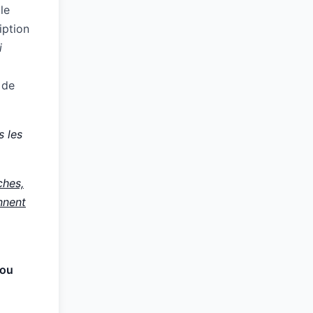
le
iption
i
 de
s les
ches,
nnent
 ou